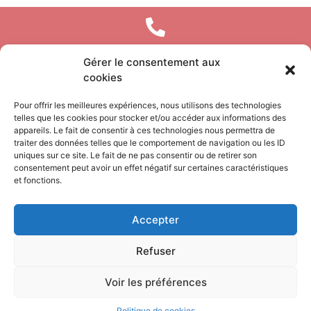
Gérer le consentement aux
04 93 40 81 89
cookies
Pour offrir les meilleures expériences, nous utilisons des technologies
DEVIS
telles que les cookies pour stocker et/ou accéder aux informations des
appareils. Le fait de consentir à ces technologies nous permettra de
traiter des données telles que le comportement de navigation ou les ID
Mentions Légales
–
Politiques des cookies – Données
uniques sur ce site. Le fait de ne pas consentir ou de retirer son
personnelles
consentement peut avoir un effet négatif sur certaines caractéristiques
et fonctions.
© Clover Abris de Piscine 2023 – Une marque ABRITECH –
Création site clé
en main BT Communication
Accepter
Refuser
Voir les préférences
Politique de cookies