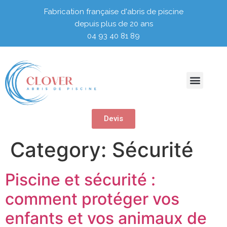
Fabrication française d'abris de piscine
depuis plus de 20 ans
04 93 40 81 89​
Couverture automatique
Devis
Category:
Sécurité
Piscine et sécurité :
comment protéger vos
enfants et vos animaux de